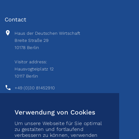
Contact
Haus der Deutschen Wirtschaft
Breite Straße 29
10178 Berlin
Visitor address:
Hausvogteiplatz 12
10117 Berlin
+49 (0)30 81452910
info@toenissteiner-kreis.de
Verwendung von Cookies
Coordonnées bancaires
Um unsere Webseite für Sie optimal
zu gestalten und fortlaufend
verbessern zu können, verwenden
Titulaire du compte: Tönissteiner Kreis e. V.