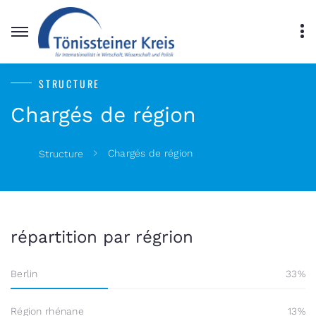
STRUCTURE
Chargés de région
Chargés de région
Structure
répartition par régrion
Berlin
33
Région rhénane
13