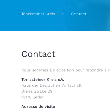
Contact
Tönissteiner Kreis
Contact
Nous sommes à disposition pour répondre à vos
Tönissteiner Kreis e.V.
Haus der Deutschen Wirtschaft
Breite Straße 29
10178 Berlin
Adresse de visite