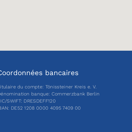
Coordonnées bancaires
itulaire du compte: Tönissteiner Kreis e. V.
énomination banque: Commerzbank Berlin
IC/SWIFT: DRESDEFF120
BAN: DE52 1208 0000 4095 7409 00